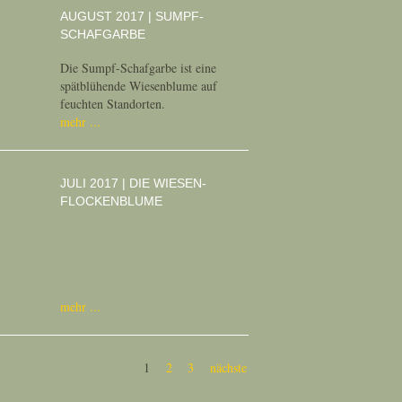
AUGUST 2017 | SUMPF-
SCHAFGARBE
Die Sumpf-Schafgarbe ist eine
spätblühende Wiesenblume auf
feuchten Standorten.
mehr
JULI 2017 | DIE WIESEN-
FLOCKENBLUME
mehr
1
2
3
nächste