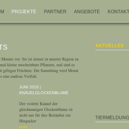
MM
PROJEKTE
PARTNER
ANGEBOTE
KONTAK
TS
AKTUELLES
s Monats vor. Sie ist immer in unserer Region zu
mal kleine unscheinbare Pflanzen, mal sind es
it giftigen Früchten. Die Sammlung wird Monat
 eine endlose Vielfalt.
JUNI 2018 |
KNÄUELGLOCKENBLUME
Der violette Knäuel der
gleichnamigen Glockenblume ist
nicht nur für ihre Bestäuber ein
TIERMELDUN
Hingucker
mehr