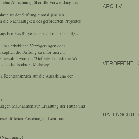
ist eine Abrechnung über die Verwendung der
ARCHIV
hren ist der Stiftung einmal jährlich
m die Nachhaltigkeit des geförderten Projektes
Angaben bewilligte oder nicht mehr benötigte
, über erhebliche Verzögerungen oder
züglich die Stiftung zu informieren.
olgt erwähnt werden: "Gefördert durch die Will
VERÖFFENTL
 Landschaftsschutz, Molsberg“.
in Rechtsanspruch auf die Auszahlung der
es
altigen Maßnahmen zur Erhaltung der Fauna und
DATENSCHUT
nschaftlichen Forschungs-, Lehr- und
 (Nachrangig)