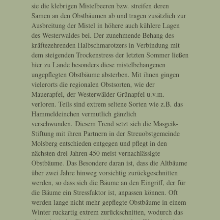
sie die klebrigen Mistelbeeren bzw. streifen deren
Samen an den Obstbäumen ab und tragen zusätzlich zur
Ausbreitung der Mistel in höhere auch kühlere Lagen
des Westerwaldes bei. Der zunehmende Behang des
kräftezehrenden Halbschmarotzers in Verbindung mit
dem steigenden Trockenstress der letzten Sommer ließen
hier zu Lande besonders diese mistelbehangenen
ungepflegten Obstbäume absterben. Mit ihnen gingen
vielerorts die regionalen Obstsorten, wie der
Mauerapfel, der Westerwälder Grünapfel u.v.m.
verloren. Teils sind extrem seltene Sorten wie z.B. das
Hammeldeinchen vermutlich gänzlich
verschwunden. Diesem Trend setzt sich die Masgeik-
Stiftung mit ihren Partnern in der Streuobstgemeinde
Molsberg entschieden entgegen und pflegt in den
nächsten drei Jahren 450 meist vernachlässigte
Obstbäume. Das Besondere daran ist, dass die Altbäume
über zwei Jahre hinweg vorsichtig zurückgeschnitten
werden, so dass sich die Bäume an den Eingriff, der für
die Bäume ein Stressfaktor ist, anpassen können. Oft
werden lange nicht mehr gepflegte Obstbäume in einem
Winter ruckartig extrem zurückschnitten, wodurch das