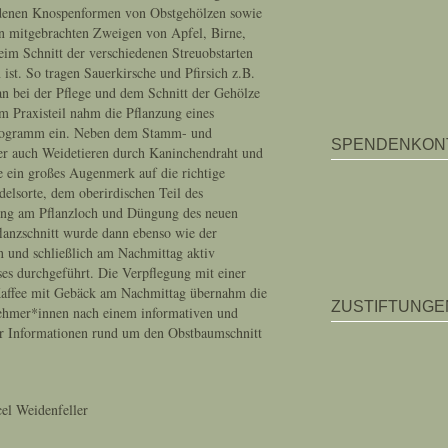
iedenen Knospenformen von Obstgehölzen sowie
n mitgebrachten Zweigen von Apfel, Birne,
im Schnitt der verschiedenen Streuobstarten
ist. So tragen Sauerkirsche und Pfirsich z.B.
n bei der Pflege und dem Schnitt der Gehölze
m Praxisteil nahm die Pflanzung eines
programm ein. Neben dem Stamm- und
SPENDENKON
r auch Weidetieren durch Kaninchendraht und
ein großes Augenmerk auf die richtige
elsorte, dem oberirdischen Teil des
ung am Pflanzloch und Düngung des neuen
lanzschnitt wurde dann ebenso wie der
n und schließlich am Nachmittag aktiv
s durchgeführt. Die Verpflegung mit einer
Kaffee mit Gebäck am Nachmittag übernahm die
ZUSTIFTUNGE
ehmer*innen nach einem informativen und
ter Informationen rund um den Obstbaumschnitt
cel Weidenfeller