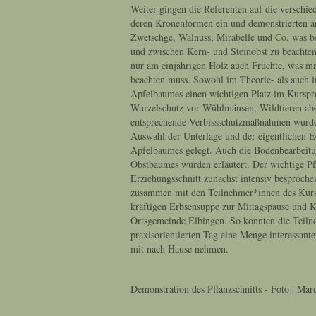
Weiter gingen die Referenten auf die versch
deren Kronenformen ein und demonstrierten a
Zwetschge, Walnuss, Mirabelle und Co, was be
und zwischen Kern- und Steinobst zu beachten 
nur am einjährigen Holz auch Früchte, was ma
beachten muss. Sowohl im Theorie- als auch i
Apfelbaumes einen wichtigen Platz im Kurs
Wurzelschutz vor Wühlmäusen, Wildtieren abe
entsprechende Verbissschutzmaßnahmen wurde 
Auswahl der Unterlage und der eigentlichen Ed
Apfelbaumes gelegt. Auch die Bodenbearbeit
Obstbaumes wurden erläutert. Der wichtige Pf
Erziehungsschnitt zunächst intensiv besproche
zusammen mit den Teilnehmer*innen des Kurse
kräftigen Erbsensuppe zur Mittagspause und 
Ortsgemeinde Elbingen. So konnten die Teiln
praxisorientierten Tag eine Menge interessan
mit nach Hause nehmen.
Demonstration des Pflanzschnitts - Foto | Mar