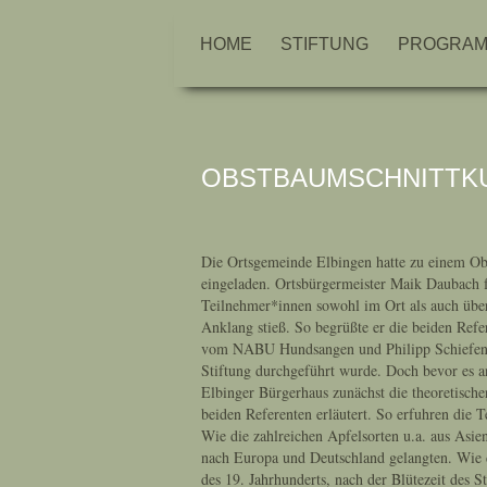
HOME
STIFTUNG
PROGRA
OBSTBAUMSCHNITTKU
Die Ortsgemeinde Elbingen hatte zu einem Ob
eingeladen. Ortsbürgermeister Maik Daubach f
Teilnehmer*innen sowohl im Ort als auch über
Anklang stieß. So begrüßte er die beiden Refe
vom NABU Hundsangen und Philipp Schiefenhö
Stiftung durchgeführt wurde. Doch bevor es 
Elbinger Bürgerhaus zunächst die theoretisch
beiden Referenten erläutert. So erfuhren die T
Wie die zahlreichen Apfelsorten u.a. aus Asie
nach Europa und Deutschland gelangten. Wie
des 19. Jahrhunderts, nach der Blütezeit des 