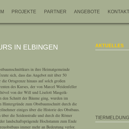
MM
PROJEKTE
PARTNER
ANGEBOTE
KONTAK
RS IN ELBINGEN
AKTUELLES
stbaumschnittkurs in ihre Heimatgemeinde
reute sich, dass das Angebot mit über 50
 die Ortsgrenze hinaus auf solch großen
renten des Kurses, der von Marcel Weidenfeller
vel von der Will und Liselott Masgeik-
an den Schnitt der Bäume ging, wurden im
en Hintergründe zum Obstbaumschnitt durch die
eilnehmer einiges über die Historie des Obstbaus.
n über die Seidenstraße und durch die Römer
TIERMELDUN
 der landschaftsprägende Hochstamm zum Ende
Streuobstbaus immer mehr an Bedeutung verlor.