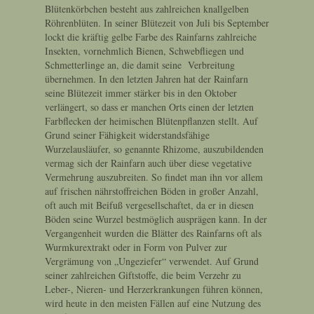
Blütenkörbchen besteht aus zahlreichen knallgelben
Röhrenblüten. In seiner Blütezeit von Juli bis September
lockt die kräftig gelbe Farbe des Rainfarns zahlreiche
Insekten, vornehmlich Bienen, Schwebfliegen und
Schmetterlinge an, die damit seine Verbreitung
übernehmen. In den letzten Jahren hat der Rainfarn
seine Blütezeit immer stärker bis in den Oktober
verlängert, so dass er manchen Orts einen der letzten
Farbflecken der heimischen Blütenpflanzen stellt. Auf
Grund seiner Fähigkeit widerstandsfähige
Wurzelausläufer, so genannte Rhizome, auszubildenden
vermag sich der Rainfarn auch über diese vegetative
Vermehrung auszubreiten. So findet man ihn vor allem
auf frischen nährstoffreichen Böden in großer Anzahl,
oft auch mit Beifuß vergesellschaftet, da er in diesen
Böden seine Wurzel bestmöglich ausprägen kann. In der
Vergangenheit wurden die Blätter des Rainfarns oft als
Wurmkurextrakt oder in Form von Pulver zur
Vergrämung von „Ungeziefer“ verwendet. Auf Grund
seiner zahlreichen Giftstoffe, die beim Verzehr zu
Leber-, Nieren- und Herzerkrankungen führen können,
wird heute in den meisten Fällen auf eine Nutzung des